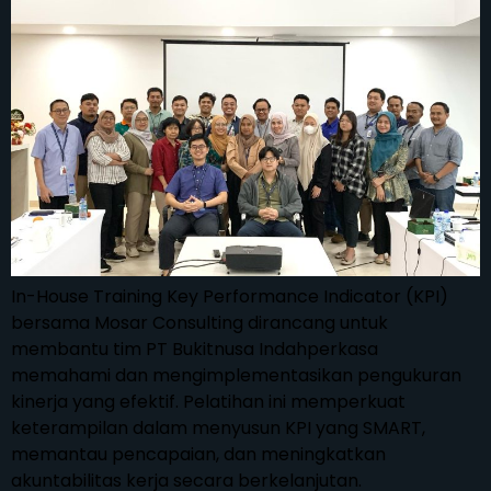
In-House Training Key Performance Indicator (KPI)
bersama Mosar Consulting dirancang untuk
membantu tim PT Bukitnusa Indahperkasa
memahami dan mengimplementasikan pengukuran
kinerja yang efektif. Pelatihan ini memperkuat
keterampilan dalam menyusun KPI yang SMART,
memantau pencapaian, dan meningkatkan
akuntabilitas kerja secara berkelanjutan.