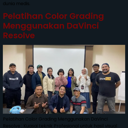
dunia medis.
Pelatihan Color Grading
Menggunakan DaVinci
Resolve
Pelatihan Color Grading Menggunakan DaVinci
Resolve : Kuasai teknik Profesional untuk hasil visual