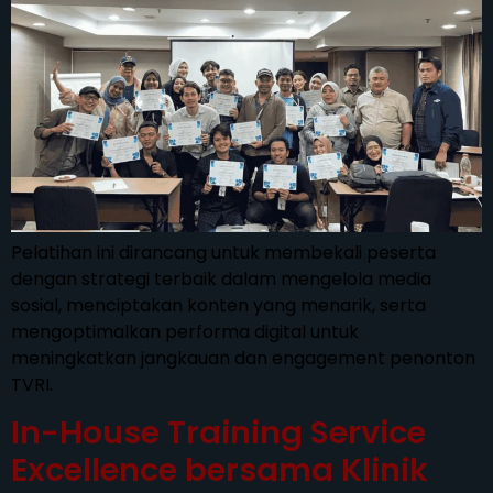
Pelatihan ini dirancang untuk membekali peserta
dengan strategi terbaik dalam mengelola media
sosial, menciptakan konten yang menarik, serta
mengoptimalkan performa digital untuk
meningkatkan jangkauan dan engagement penonton
TVRI.
In-House Training Service
Excellence bersama Klinik